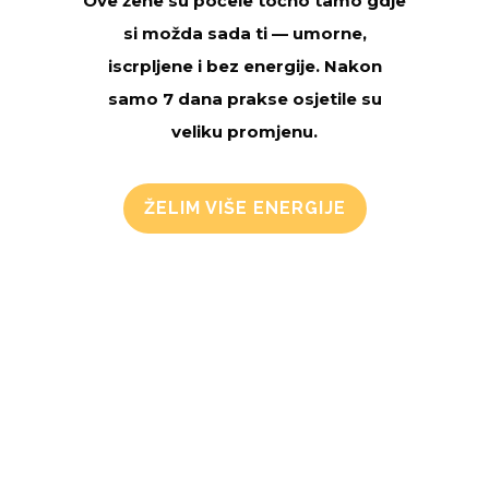
Ove žene su počele točno tamo gdje
si možda sada ti — umorne,
iscrpljene i bez energije. Nakon
samo 7 dana prakse osjetile su
veliku promjenu.
ŽELIM VIŠE ENERGIJE