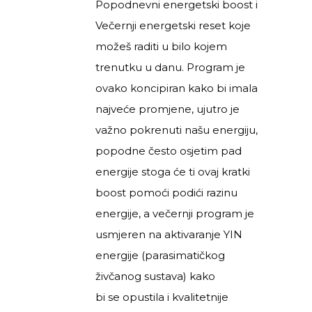
Popodnevni energetski boost i
Večernji energetski reset koje
možeš raditi u bilo kojem
trenutku u danu. Program je
ovako koncipiran kako bi imala
najveće promjene, ujutro je
važno pokrenuti našu energiju,
popodne često osjetim pad
energije stoga će ti ovaj kratki
boost pomoći podići razinu
energije, a večernji program je
usmjeren na aktivaranje YIN
energije (parasimatičkog
živčanog sustava) kako
bi
se
opustila i kvalitetnije