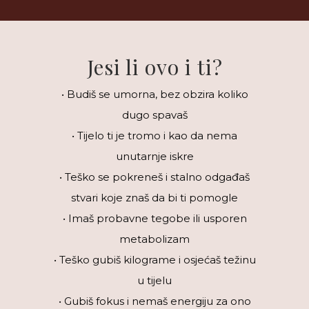
Jesi li ovo i ti?
• Budiš se umorna, bez obzira koliko
dugo spavaš
• Tijelo ti je tromo i kao da nema
unutarnje iskre
• Teško se pokreneš i stalno odgađaš
stvari koje znaš da bi ti pomogle
• Imaš probavne tegobe ili usporen
metabolizam
• Teško gubiš kilograme i osjećaš težinu
u tijelu
• Gubiš fokus i nemaš energiju za ono