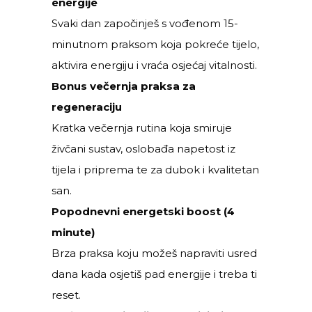
energije
Svaki dan započinješ s vođenom 15-
minutnom praksom koja pokreće tijelo,
aktivira energiju i vraća osjećaj vitalnosti.
Bonus večernja praksa za
regeneraciju
Kratka večernja rutina koja smiruje
živčani sustav, oslobađa napetost iz
tijela i priprema te za dubok i kvalitetan
san.
Popodnevni energetski boost (4
minute)
Brza praksa koju možeš napraviti usred
dana kada osjetiš pad energije i treba ti
reset.