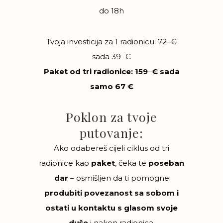
do 18h
Tvoja investicija za 1 radionicu:
72 €
sada 39 €
Paket od tri radionice:
159 €
sada
samo 67 €
Poklon za tvoje
putovanje:
Ako odabereš cijeli ciklus od tri
radionice kao
paket
, čeka te
poseban
dar
– osmišljen da ti pomogne
produbiti povezanost sa sobom i
ostati u kontaktu s glasom svoje
duše
i nakon radionica.