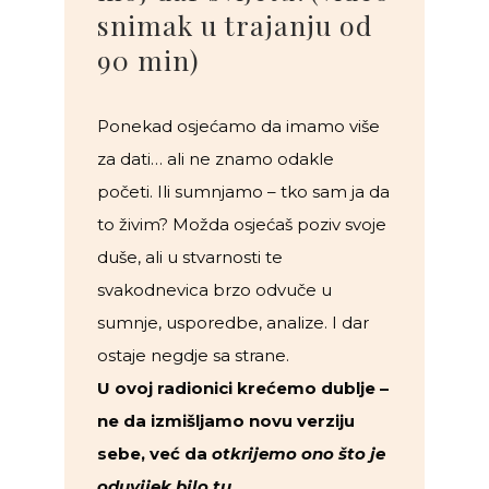
snimak u trajanju od
90 min)
Ponekad osjećamo da imamo više
za dati… ali ne znamo odakle
početi. Ili sumnjamo – tko sam ja da
to živim? Možda osjećaš poziv svoje
duše, ali u stvarnosti te
svakodnevica brzo odvuče u
sumnje, usporedbe, analize. I dar
ostaje negdje sa strane.
U ovoj radionici krećemo dublje –
ne da izmišljamo novu verziju
sebe, već da
otkrijemo ono što je
oduvijek bilo tu
.