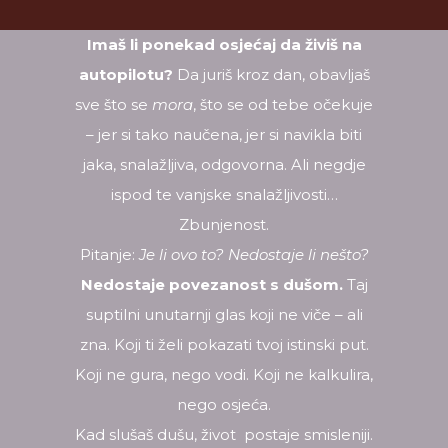
Imaš li ponekad osjećaj da živiš na
autopilotu?
Da juriš kroz dan, obavljaš
sve što se
mora
, što se od tebe očekuje
– jer si tako naučena, jer si navikla biti
jaka, snalažljiva, odgovorna. Ali negdje
ispod te vanjske snalažljivosti…
Zbunjenost.
Pitanje:
Je li ovo to? Nedostaje li nešto?
Nedostaje povezanost s dušom.
Taj
suptilni unutarnji glas koji ne viče – ali
zna. Koji ti želi pokazati tvoj istinski put.
Koji ne gura, nego vodi. Koji ne kalkulira,
nego osjeća.
Kad slušaš dušu, život postaje smisleniji.