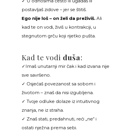
✓ U odnosima često ili ugađaš ili
postavljaš zidove – jer se štitiš.
Ego nije loš – on želi da preživiš.
Ali
kad te on vodi, živiš u kontrakciji, u
stegnutom grču koji rijetko pušta.
Kad te vodi
duša
:
✓Imaš unutarnji mir čak i kad izvana nije
sve savršeno.
✓ Osjećaš povezanost sa sobom i
životom – znaš da nisi izgubljena.
✓ Tvoje odluke dolaze iz intuitivnog
znanja, ne iz straha.
✓ Znaš stati, predahnuti, reći „ne“ i
ostati nježna prema sebi.