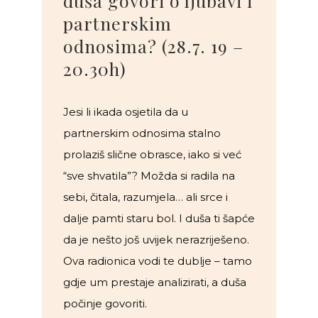
duša govori o ljubavi i
partnerskim
odnosima? (28.7. 19 –
20.30h)
Jesi li ikada osjetila da u
partnerskim odnosima stalno
prolaziš slične obrasce, iako si već
“sve shvatila”? Možda si radila na
sebi, čitala, razumjela… ali srce i
dalje pamti staru bol. I duša ti šapće
da je nešto još uvijek nerazriješeno.
Ova radionica vodi te dublje – tamo
gdje um prestaje analizirati, a duša
počinje govoriti.