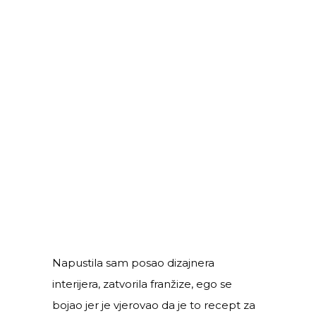
rad sam svaki puta uspjela čuti dušu.
Malim koracima, iz dana u dan, zaronila
bi u tišinu i pitala dušu što joj je
potrebno, i ispunjavala sam njene želje.
Počela se događati unutarnja
promjena, koja je donijela promjenu i u
vanjskoj realnosti.
Napustila sam posao dizajnera
interijera, zatvorila franžize, ego se
bojao jer je vjerovao da je to recept za