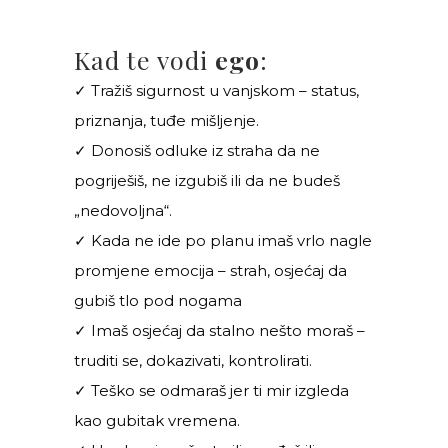
Kad te vodi
ego
:
✓ Tražiš sigurnost u vanjskom – status,
priznanja, tuđe mišljenje.
✓ Donosiš odluke iz straha da ne
pogriješiš, ne izgubiš ili da ne budeš
„nedovoljna“.
✓ Kada ne ide po planu imaš vrlo nagle
promjene emocija – strah, osjećaj da
gubiš tlo pod nogama
✓ Imaš osjećaj da stalno nešto moraš –
truditi se, dokazivati, kontrolirati.
✓ Teško se odmaraš jer ti mir izgleda
kao gubitak vremena.