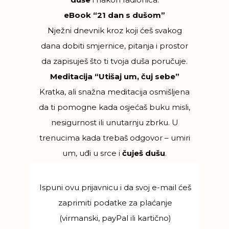
eBook “21 dan s dušom”
Nježni dnevnik kroz koji ćeš svakog
dana dobiti smjernice, pitanja i prostor
da zapisuješ što ti tvoja duša poručuje.
Meditacija “Utišaj um, čuj sebe”
Kratka, ali snažna meditacija osmišljena
da ti pomogne kada osjećaš buku misli,
nesigurnost ili unutarnju zbrku. U
trenucima kada trebaš odgovor – umiri
um, uđi u srce i
čuješ dušu
.
Ispuni ovu prijavnicu i da svoj e-mail ćeš
zaprimiti podatke za plaćanje
(virmanski, payPal ili kartično)