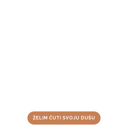
Duša je poput tihe
svjetlosti unutar nas –
uvijek prisutna, ali čeka
da je prepoznamo ispod
buke uma; jesi li
spremna čuti njezin
šapat kako bi živjela
ispunjeniji život, postala
samopouzdanija i više u
miru?
ŽELIM ČUTI SVOJU DUŠU