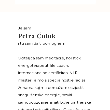
Ja sam
Petra Čutuk
i tu sam da ti pomognem
Učiteljica sam meditacije, holistički
energoterapeut, life coach,
internacionalno certificirani NLP
master, a moja specijalnost je rad sa
ženama kojima pomažem osvijestiti
snagu ženske energije, razviti
samopouzdanje, imati bolje partnerske
odnose i ostvariti ciljeve. Osnivačica sam