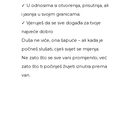
✓ U odnosima si otvorenija, prisutnija, ali
i jasnija u svojim granicama.
✓ Vjeruješ da se sve događa za tvoje
najveće dobro
Duša ne viče, ona šapuće – ali kada je
počneš slušati, cijeli svijet se mijenja.
Ne zato što se sve vani promijenilo, već
zato što ti počinješ živjeti iznutra prema
van.