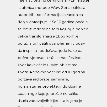
internacionalno certificirani NLP master
i autorica metode Wow Žena i ciklusa
autorskih transformacijskih radionica
“Moja vibracija je…” Sa 16 godina počela
se baviti radom na sebi koji joj je donjeo
velike transformacije zbog kojih je i
odlučila prihvatiti ovaj plemeniti poziv
da inspirira i podučava ljude kako da
počnu vjerovati, tražiti i manifestirati
život kakav žele u svim oblastima
života. Redovno već više od 10 godina
održava radionice, seminare,
humanitarne projekte, individualne
coachinge koje je prošlo nekoliko
tisuća zadovoljnih klijenata kojima je