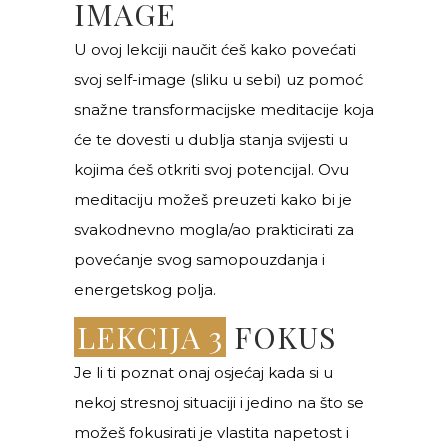
IMAGE
U ovoj lekciji naučit ćeš kako povećati
svoj self-image (sliku u sebi) uz pomoć
snažne transformacijske meditacije koja
će te dovesti u dublja stanja svijesti u
kojima ćeš otkriti svoj potencijal. Ovu
meditaciju možeš preuzeti kako bi je
svakodnevno mogla/ao prakticirati za
povećanje svog samopouzdanja i
energetskog polja.
LEKCIJA 3
FOKUS
Je li ti poznat onaj osjećaj kada si u
nekoj stresnoj situaciji i jedino na što se
možeš fokusirati je vlastita napetost i