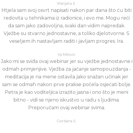
Marijeta S.
Htjela sam svoj osvrt napisati nakon par dana što ću biti
redovita u tehnikama iz radionice, i evo me. Mogu reći
da sam jako zadovoljna, svaki dan vidim napredak.
Vježbe su stvarno jednostavne, a toliko djelotvorne. S
veseljem ih nastavljam raditi i javljam progres. Ira.
Ira Milović
Jako mi se sviđa ovaj webinar jer su vježbe jednostavne i
odmah primjenjive. Vježba za jačanje samopouzdanja -
meditacija je na mene ostavila jako snažan učinak jer
sam se odmah nakon prve prakse počela osjećati bolje.
Petra je kao voditeljica izrazito jasna i ono što je meni
bitno - vidi se njeno iskustvo u radu s ljudima.
Preporučam ovaj webinar svima.
Gordana S.