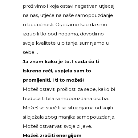
proživimo i koja ostavi negativan utjecaj
na nas, utječe na naše samopouzdanje
u budućnosti. Osjećamo kao da smo
izgubili tlo pod nogama, dovodimo
svoje kvalitete u pitanje, sumnjamo u
sebe…
Ja znam kako je to. I sada ću ti
iskreno reći, uspjela sam to
promijeniti, i ti to možeš!
Možeš ostaviti prošlost iza sebe, kako bi
buduća ti bila samopouzdana osoba.
Možeš se suočiti sa situacijama od kojih
si bježala zbog manjka samopouzdanja.
Možeš ostvarivati svoje ciljeve.
Možeš zračiti energijom