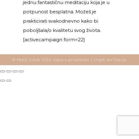
jednu fantastičnu meditaciju koja je u
potpunost besplatna. Možeš je
prakticirati svakodnevno kako bi
poboljšala/o kvalitetu svog života.
[activecampaign form=22]
© Petra Cutuk 2026
Izjava o privatnosti |
Uvjeti korištenja