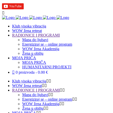
Klub visoka vibracija
WOW žena retreat
RADIONICE I PROGRAMI
Mapa do ljubavi
Energiziraj se – online program
WOW žena Akademija
Žena u obilju
MOJA PRIČA
MOJA PRIČA
HUMANITARNI PROJEKTI
0 proizvoda
0.00 €
Klub visoka vibracija
WOW žena retreat
RADIONICE I PROGRAMI
Mapa do ljubavi
Energiziraj se – online program
WOW žena Akademija
Žena u obilju
MOJA PRIČA