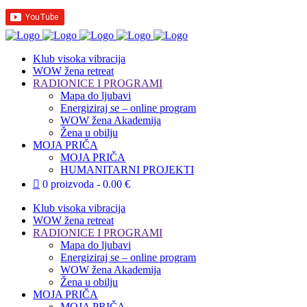
Klub visoka vibracija
WOW žena retreat
RADIONICE I PROGRAMI
Mapa do ljubavi
Energiziraj se – online program
WOW žena Akademija
Žena u obilju
MOJA PRIČA
MOJA PRIČA
HUMANITARNI PROJEKTI
0 proizvoda
0.00 €
Klub visoka vibracija
WOW žena retreat
RADIONICE I PROGRAMI
Mapa do ljubavi
Energiziraj se – online program
WOW žena Akademija
Žena u obilju
MOJA PRIČA
MOJA PRIČA