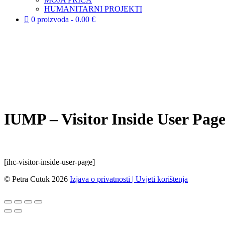
HUMANITARNI PROJEKTI
0 proizvoda
0.00 €
IUMP – Visitor Inside User Pag
[ihc-visitor-inside-user-page]
© Petra Cutuk 2026
Izjava o privatnosti |
Uvjeti korištenja