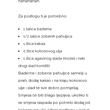
hahahahah.
Za podlogu ti je potrebno:
1 šalica badema
1/2 šalice zobenih pahuljica
1 žlica kakaa
2 žlice kokosovog ulja
1 žlica agavinog slada (možeš i neki
drugi slad koristiti)
Bademe i zobene pahuljice samelji u
prah, dodaj kakao i na kraju kokosovo
ulje i slad te sve dobro pomiješaj.
Smjesa će biti blago ljepljiva, ukoliko ti
se smjesa raspada po potrebi dodaj još
kokosovog ulja. Utisni podlogu u kalup