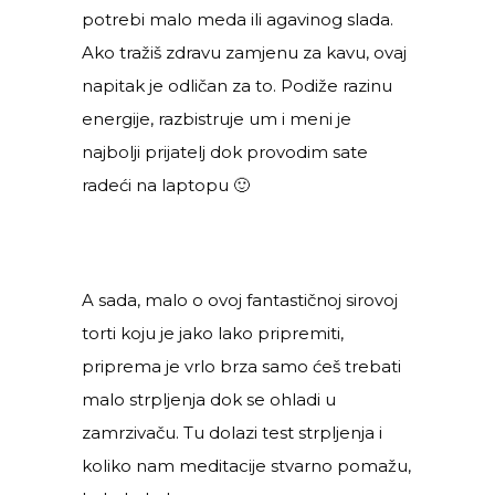
potrebi malo meda ili agavinog slada.
Ako tražiš zdravu zamjenu za kavu, ovaj
napitak je odličan za to. Podiže razinu
energije, razbistruje um i meni je
najbolji prijatelj dok provodim sate
radeći na laptopu 🙂
A sada, malo o ovoj fantastičnoj sirovoj
torti koju je jako lako pripremiti,
priprema je vrlo brza samo ćeš trebati
malo strpljenja dok se ohladi u
zamrzivaču. Tu dolazi test strpljenja i
koliko nam meditacije stvarno pomažu,