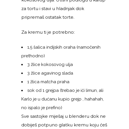
za tortu i stavi u hladnjak dok
pripremaš ostatak torte.
Za kremu ti je potrebno:
1,5 šalica indijskih oraha (namočenih
prethodno)
3 žlice kokosovog ulja
3 žlice agavinog slada
1 žlica matcha praha
sok od 1 grejpa (trebao je ići limun, ali
Karlo je u dućanu kupio grejp , hahahah,
no ispalo je prefino)
Sve sastojke miješaj u blenderu dok ne
dobiješ potpuno glatku kremu koju ćeš