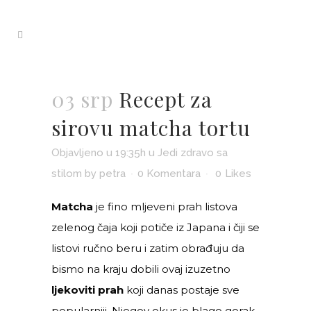
03 srp
Recept za
sirovu matcha tortu
Objavljeno u 19:35h
u
Jedi zdravo sa
stilom
by
petra
0 Komentara
0
Likes
Matcha
je fino mljeveni prah listova
zelenog čaja koji potiče iz Japana i čiji se
listovi ručno beru i zatim obrađuju da
bismo na kraju dobili ovaj izuzetno
ljekoviti prah
koji danas postaje sve
popularniji. Njegov okus je blago gorak,