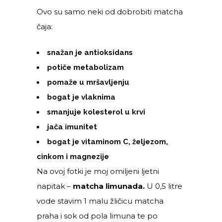
Ovo su samo neki od dobrobiti matcha
čaja:
snažan je antioksidans
potiče metabolizam
pomaže u mršavljenju
bogat je vlaknima
smanjuje kolesterol u krvi
jača imunitet
bogat je vitaminom C, željezom,
cinkom i magnezije
Na ovoj fotki je moj omiljeni ljetni
napitak –
matcha limunada.
U 0,5 litre
vode stavim 1 malu žličicu matcha
praha i sok od pola limuna te po