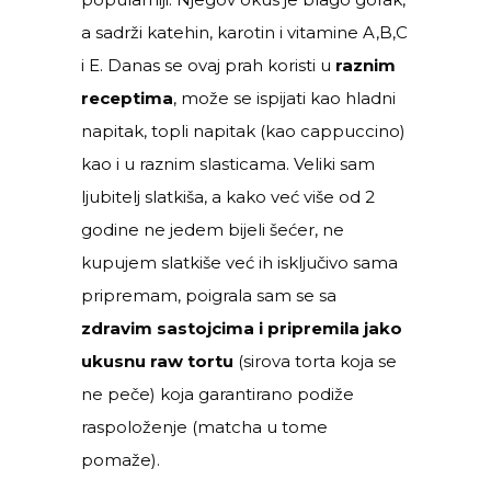
a sadrži katehin, karotin i vitamine A,B,C
i E. Danas se ovaj prah koristi u
raznim
receptima
, može se ispijati kao hladni
napitak, topli napitak (kao cappuccino)
kao i u raznim slasticama. Veliki sam
ljubitelj slatkiša, a kako već više od 2
godine ne jedem bijeli šećer, ne
kupujem slatkiše već ih isključivo sama
pripremam, poigrala sam se sa
zdravim sastojcima i pripremila jako
ukusnu raw tortu
(sirova torta koja se
ne peče) koja garantirano podiže
raspoloženje (matcha u tome
pomaže).