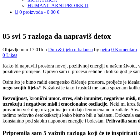
HUMANITARNI PROJEKTI
0 proizvoda
0.00 €
05 svi
5 razloga da napraviš detox
Objavljeno u 17:01h
u
Duh & tijelo u balansu
by
petra
0 Komentara
0
Likes
Kako bi napravili prostora novoj, pozitivnoj energiji u našem životu, 
pozitivne promjene. Upravo sam u procesu selidbe i koliko god je sama 
Osim što je bitno raditi energetsko čišćenje prostora, proljeće je idea
nego svojih tijela.“
Nažalost je tako i rastuži me kada spoznam koliko 
Bezvoljnost, kronični umor, stres, slab imunitet, negativne misli,
uzrokuju i negativne misli i emocionalne oscilacije.
Neki mi kroz ša
provodim već dugi niz godina jer mi daju fenomenalne rezultate. Shvat
radimo redovito detoksikaciju kako bismo bili u balansu. Dokazala sam
konstantno pod slabim naponom energije i bolestan.
Prihvatila sam d
Pripremila sam 5 važnih razloga koji će te inspirirati d