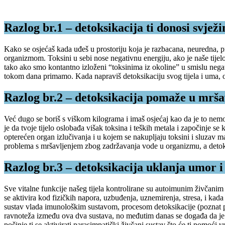
Razlog br.1 – detoksikacija ti donosi svježi
Kako se osjećaš kada uđeš u prostoriju koja je razbacana, neuredna, p
organizmom. Toksini u sebi nose negativnu energiju, ako je naše tijelo 
tako ako smo kontantno izloženi “toksinima iz okoline” u smislu negativ
tokom dana primamo. Kada napraviš detoksikaciju svog tijela i uma, osj
Razlog br.2 – detoksikacija pomaže u mrša
Već dugo se boriš s viškom kilograma i imaš osjećaj kao da je to nem
je da tvoje tijelo oslobađa višak toksina i teških metala i započinje s
opterećen organ izlučivanja i u kojem se nakupljaju toksini i sluzav 
problema s mršavljenjem zbog zadržavanja vode u organizmu, a detoksik
Razlog br.3 – detoksikacija uklanja umor i
Sve vitalne funkcije našeg tijela kontrolirane su autoimunim živčanim 
se aktivira kod fizičkih napora, uzbuđenja, uznemirenja, stresa, i kad
sustav vlada imunološkim sustavom, procesom detoksikacije (poznat p
ravnoteža između ova dva sustava, no međutim danas se događa da je ve
počinje ti se aktivirati parasimpatički živčani sustav što će ti pomoći vr