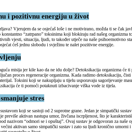
nu i pozitivnu energiju u život
rljava?
Vjerujem da se osjećaš loše i ne motivirano, možda ti se čak javl
konstantno “zatrpano” toksinima koji blokiraju rad našeg organizma to ite
nih vjesti, situacija, ljudi, to također utječe na naše psihoemotivno st
ećat ćeš jednu slobodu i svježinu te nalet pozitivne energije.
vljenju
oguća misija jer kile kao da ne idu dolje? Detoksikacija organizma će 
e ključan proces regeneracije organizma. Kada radimo detoksikaciju, čist
materijal. Toksini koji se nakupljaju u tijelu usporavaju sagorijevanje
acija će ti pomoći potaknuti izbacivanje viška vode iz tijela.
 smanjuje stres
sustavom koji se sastoji od 2 suprotne grane. Jedan je simpatički sustav
a je previše aktivan nastupa umor, živčana iscrpljenost, što je karakteri
od nazivom “odmori se i opuštaj”. Ovaj sustav je odgovoran za naše opu
ćini aktivan samo simpatički sustav i zato su ljudi kronično umorni i n
atiti ravnotežu u život.