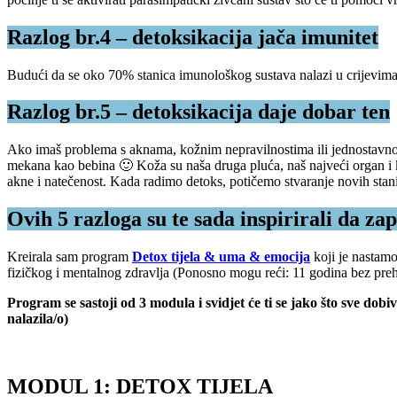
Razlog br.4 – detoksikacija jača imunitet
Budući da se oko 70% stanica imunološkog sustava nalazi u crijevima, 
Razlog br.5 – detoksikacija daje dobar ten
Ako imaš problema s aknama, kožnim nepravilnostima ili jednostavno že
mekana kao bebina 🙂 Koža su naša druga pluća, naš najveći organ i ka
akne i natečenost. Kada radimo detoks, potičemo stvaranje novih stanica
Ovih 5 razloga su te sada inspirirali da za
Kreirala sam program
Detox tijela & uma & emocija
koji je nastam
fizičkog i mentalnog zdravlja (Ponosno mogu reći: 11 godina bez prehl
Program se sastoji od 3 modula i svidjet će ti se jako što sve d
nalazila/o)
MODUL 1: DETOX TIJELA