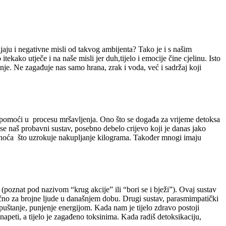
jaju i negativne misli od takvog ambijenta? Tako je i s našim
kako utječe i na naše misli jer duh,tijelo i emocije čine cjelinu. Isto
anje. Ne zagađuje nas samo hrana, zrak i voda, već i sadržaj koji
ti pomoći u procesu mršavljenja. Ono što se događa za vrijeme detoksa
i se naš probavni sustav, posebno debelo crijevo koji je danas jako
 masnoća što uzrokuje nakupljanje kilograma. Također mnogi imaju
 (poznat pod nazivom “krug akcije” ili “bori se i bježi”). Ovaj sustav
stično za brojne ljude u današnjem dobu. Drugi sustav, parasmimpatički
štanje, punjenje energijom. Kada nam je tijelo zdravo postoji
apeti, a tijelo je zagađeno toksinima. Kada radiš detoksikaciju,