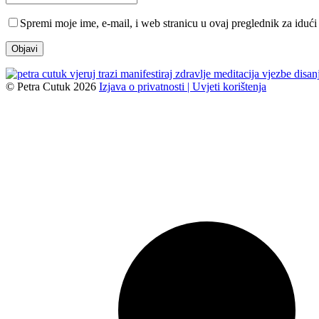
Spremi moje ime, e-mail, i web stranicu u ovaj preglednik za iduć
© Petra Cutuk 2026
Izjava o privatnosti |
Uvjeti korištenja