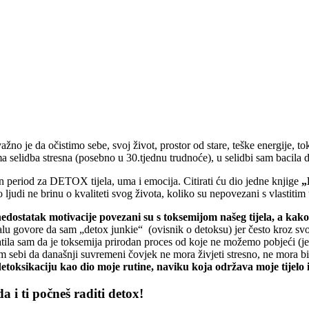
važno je da očistimo sebe, svoj život, prostor od stare, teške energije, 
selidba stresna (posebno u 30.tjednu trudnoće), u selidbi sam bacila dos
lan period za DETOX tijela, uma i emocija. Citirati ću dio jedne knjige
„
ljudi ne brinu o kvaliteti svog života, koliko su nepovezani s vlastitim
 nedostatak motivacije povezani su s toksemijom našeg tijela, a kako
lu govore da sam „detox junkie“ (ovisnik o detoksu) jer često kroz sv
ila sam da je toksemija prirodan proces od koje ne možemo pobjeći (jer 
 sebi da današnji suvremeni čovjek ne mora živjeti stresno, ne mora biti
etoksikaciju kao dio moje rutine, naviku koja održava moje tijelo 
a i ti počneš raditi detox!