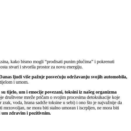
toksina, kako bismo mogli “prodisati punim plućima” i pokrenuti
ta stvari i stvorila prostor za novu energiju.
Danas ljudi više pažnje posvećuju održavanju svojih automobila,
 tijelom i umom.
 su tijelo, um i emocije povezani, toksini iz našeg organizma
oje društvene mreže pričam o svojim procesima detoksikacije koje
zrak, voda, hrana sadrže toksine u sebi) i ono što je najvažnije da
 mrzovoljan, ne mora biti stalno umoran i iscrpljen, ne mora biti
i um zdravim i pozitivnim.