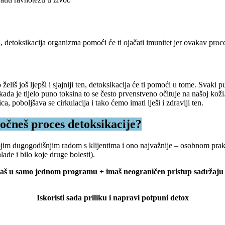
detoksikacija organizma pomoći će ti ojačati imunitet jer ovakav proces 
liš još ljepši i sjajniji ten, detoksikacija će ti pomoći u tome. Svaki
da je tijelo puno toksina to se često prvenstveno očituje na našoj koži
, poboljšava se cirkulacija i tako ćemo imati lješi i zdraviji ten.
počneš proces detoksikacije?
ojim dugogodišnjim radom s klijentima i ono najvažnije – osobnom pra
ade i bilo koje druge bolesti).
obivaš u samo jednom programu + imaš neograničen pristup sadržaju (
Iskoristi sada priliku i napravi potpuni detox