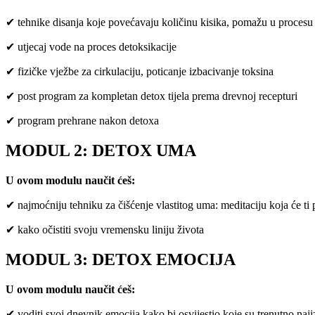
✔ tehnike disanja koje povećavaju količinu kisika, pomažu u procesu 
✔ utjecaj vode na proces detoksikacije
✔ fizičke vježbe za cirkulaciju, poticanje izbacivanje toksina
✔ post program za kompletan detox tijela prema drevnoj recepturi
✔ program prehrane nakon detoxa
MODUL 2: DETOX UMA
U ovom modulu naučit ćeš:
✔ najmoćniju tehniku za čišćenje vlastitog uma: meditaciju koja će ti 
✔ kako očistiti svoju vremensku liniju života
MODUL 3: DETOX EMOCIJA
U ovom modulu naučit ćeš:
✔ voditi svoj dnevnik emocija kako bi osvijestio koje su trenutno naji