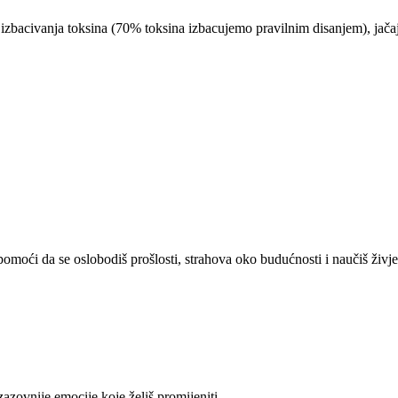
izbacivanja toksina (70% toksina izbacujemo pravilnim disanjem), jačaju
pomoći da se oslobodiš prošlosti, strahova oko budućnosti i naučiš živj
zazovnije emocije koje želiš promijeniti