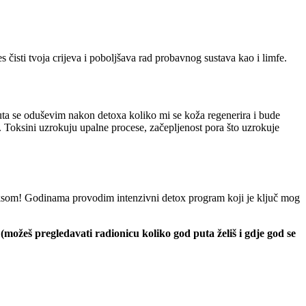
čisti tvoja crijeva i poboljšava rad probavnog sustava kao i limfe.
 puta se oduševim nakon detoxa koliko mi se koža regenerira i bude
. Toksini uzrokuju upalne procese, začepljenost pora što uzrokuje
ksom! Godinama provodim intenzivni detox program koji je ključ mog
možeš pregledavati radionicu koliko god puta želiš i gdje god se