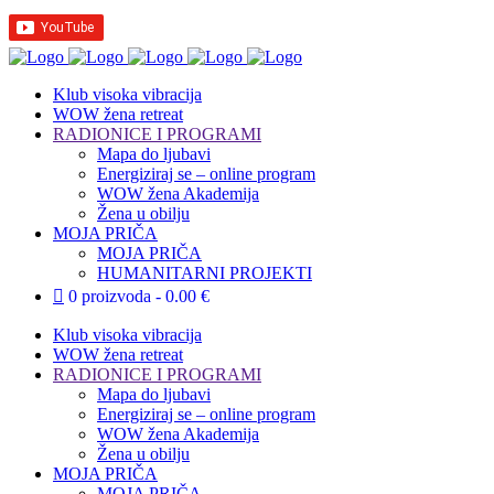
Klub visoka vibracija
WOW žena retreat
RADIONICE I PROGRAMI
Mapa do ljubavi
Energiziraj se – online program
WOW žena Akademija
Žena u obilju
MOJA PRIČA
MOJA PRIČA
HUMANITARNI PROJEKTI
0 proizvoda
0.00 €
Klub visoka vibracija
WOW žena retreat
RADIONICE I PROGRAMI
Mapa do ljubavi
Energiziraj se – online program
WOW žena Akademija
Žena u obilju
MOJA PRIČA
MOJA PRIČA