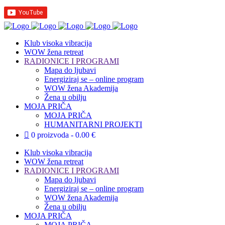
Klub visoka vibracija
WOW žena retreat
RADIONICE I PROGRAMI
Mapa do ljubavi
Energiziraj se – online program
WOW žena Akademija
Žena u obilju
MOJA PRIČA
MOJA PRIČA
HUMANITARNI PROJEKTI
0 proizvoda
0.00 €
Klub visoka vibracija
WOW žena retreat
RADIONICE I PROGRAMI
Mapa do ljubavi
Energiziraj se – online program
WOW žena Akademija
Žena u obilju
MOJA PRIČA
MOJA PRIČA