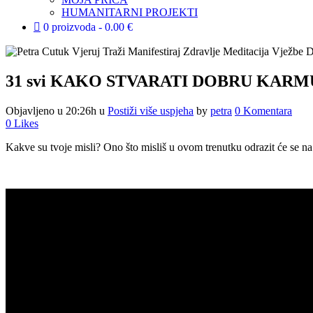
HUMANITARNI PROJEKTI
0 proizvoda
0.00 €
31 svi
KAKO STVARATI DOBRU KARM
Objavljeno u 20:26h
u
Postiži više uspjeha
by
petra
0 Komentara
0
Likes
Kakve su tvoje misli? Ono što misliš u ovom trenutku odrazit će se na