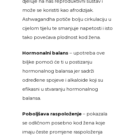
djeluje na naš reproduktivni sustav i
može se koristiti kao afrodizijak.
Ashwagandha potiče bolju cirkulaciju u
cijelom tijelu te smanjuje napetosti i isto
tako povećava plodnost kod žena.
Hormonalni balans
– upotreba ove
biljke pomoći će ti u postizanju
hormonalnog balansa jer sadrži
određene spojeve i alkaloide koji su
efikasni u stvaranju hormonalnog
balansa.
Poboljšava raspoloženje
– pokazala
se odličnom posebno kod žena koje
imaju česte promjene raspoloženja