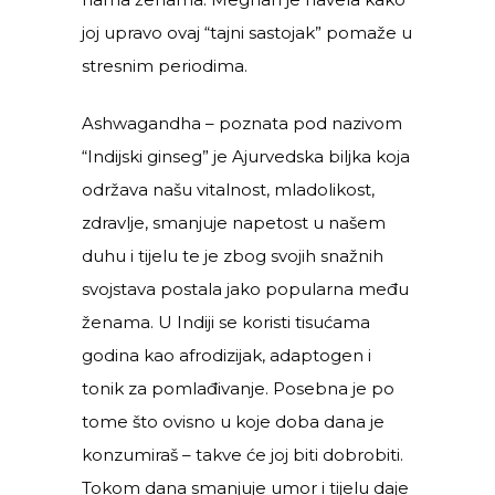
joj upravo ovaj “tajni sastojak” pomaže u
stresnim periodima.
Ashwagandha – poznata pod nazivom
“Indijski ginseg” je Ajurvedska biljka koja
održava našu vitalnost, mladolikost,
zdravlje, smanjuje napetost u našem
duhu i tijelu te je zbog svojih snažnih
svojstava postala jako popularna među
ženama. U Indiji se koristi tisućama
godina kao afrodizijak, adaptogen i
tonik za pomlađivanje. Posebna je po
tome što ovisno u koje doba dana je
konzumiraš – takve će joj biti dobrobiti.
Tokom dana smanjuje umor i tijelu daje