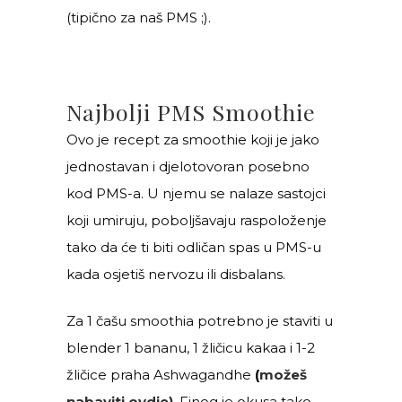
(tipično za naš PMS ;).
Najbolji PMS Smoothie
Ovo je recept za smoothie koji je jako
jednostavan i djelotovoran posebno
kod PMS-a. U njemu se nalaze sastojci
koji umiruju, poboljšavaju raspoloženje
tako da će ti biti odličan spas u PMS-u
kada osjetiš nervozu ili disbalans.
Za 1 čašu smoothia potrebno je staviti u
blender 1 bananu, 1 žličicu kakaa i 1-2
žličice praha Ashwagandhe
(
možeš
nabaviti ovdje)
. Finog je okusa tako