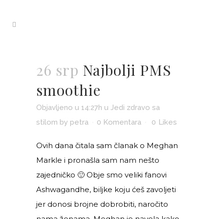
26 srp
Najbolji PMS
smoothie
Objavljeno u 14:27h
u
Jedi zdravo sa
stilom
by
petra
0 Komentara
0
Likes
Ovih dana čitala sam članak o Meghan
Markle i pronašla sam nam nešto
zajedničko 🙂 Obje smo veliki fanovi
Ashwagandhe, biljke koju ćeš zavoljeti
jer donosi brojne dobrobiti, naročito
nama ženama. Meghan je navela kako