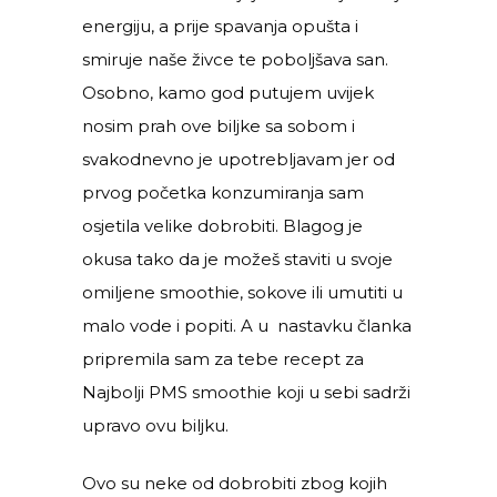
energiju, a prije spavanja opušta i
smiruje naše živce te poboljšava san.
Osobno, kamo god putujem uvijek
nosim prah ove biljke sa sobom i
svakodnevno je upotrebljavam jer od
prvog početka konzumiranja sam
osjetila velike dobrobiti. Blagog je
okusa tako da je možeš staviti u svoje
omiljene smoothie, sokove ili umutiti u
malo vode i popiti. A u nastavku članka
pripremila sam za tebe recept za
Najbolji PMS smoothie koji u sebi sadrži
upravo ovu biljku.
Ovo su neke od dobrobiti zbog kojih