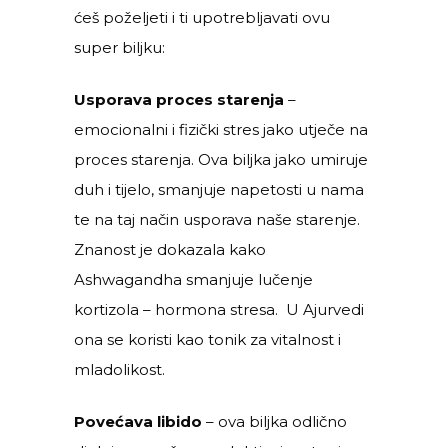
ćeš poželjeti i ti upotrebljavati ovu
super biljku:
Usporava proces starenja
–
emocionalni i fizički stres jako utječe na
proces starenja. Ova biljka jako umiruje
duh i tijelo, smanjuje napetosti u nama
te na taj način usporava naše starenje.
Znanost je dokazala kako
Ashwagandha smanjuje lučenje
kortizola – hormona stresa. U Ajurvedi
ona se koristi kao tonik za vitalnost i
mladolikost.
Povećava libido
– ova biljka odlično